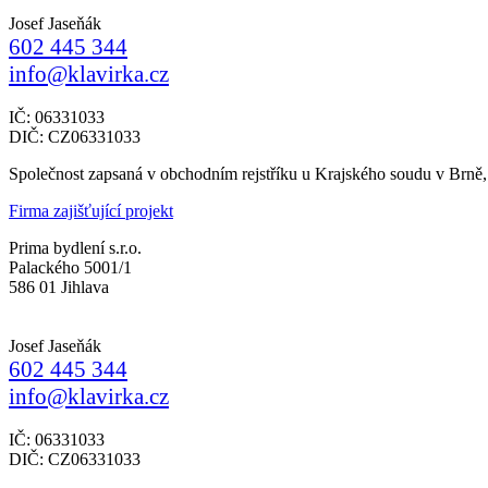
Josef Jaseňák
602 445 344
info@klavirka.cz
IČ: 06331033
DIČ: CZ06331033
Společnost zapsaná v obchodním rejstříku u Krajského soudu v Brně
Firma zajišťující projekt
Prima bydlení s.r.o.
Palackého 5001/1
586 01 Jihlava
Josef Jaseňák
602 445 344
info@klavirka.cz
IČ: 06331033
DIČ: CZ06331033