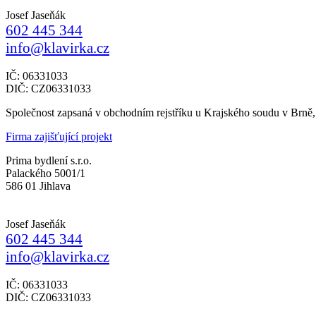
Josef Jaseňák
602 445 344
info@klavirka.cz
IČ: 06331033
DIČ: CZ06331033
Společnost zapsaná v obchodním rejstříku u Krajského soudu v Brně
Firma zajišťující projekt
Prima bydlení s.r.o.
Palackého 5001/1
586 01 Jihlava
Josef Jaseňák
602 445 344
info@klavirka.cz
IČ: 06331033
DIČ: CZ06331033