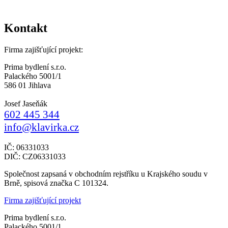
Kontakt
Firma zajišťující projekt:
Prima bydlení s.r.o.
Palackého 5001/1
586 01 Jihlava
Josef Jaseňák
602 445 344
info@klavirka.cz
IČ: 06331033
DIČ: CZ06331033
Společnost zapsaná v obchodním rejstříku u Krajského soudu v
Brně, spisová značka C 101324.
Firma zajišťující projekt
Prima bydlení s.r.o.
Palackého 5001/1