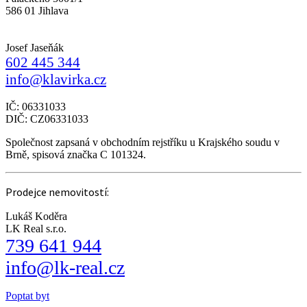
586 01 Jihlava
Josef Jaseňák
602 445 344
info@klavirka.cz
IČ: 06331033
DIČ: CZ06331033
Společnost zapsaná v obchodním rejstříku u Krajského soudu v
Brně, spisová značka C 101324.
Prodejce nemovitostí:
Lukáš Koděra
LK Real s.r.o.
739 641 944
info@lk-real.cz
Poptat byt