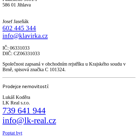
586 01 Jihlava
Josef Jaseňák
602 445 344
info@klavirka.cz
IČ: 06331033
DIČ: CZ06331033
Společnost zapsaná v obchodním rejstříku u Krajského soudu v
Brně, spisová značka C 101324.
Prodejce nemovitostí:
Lukáš Koděra
LK Real s.r.o.
739 641 944
info@lk-real.cz
Poptat byt