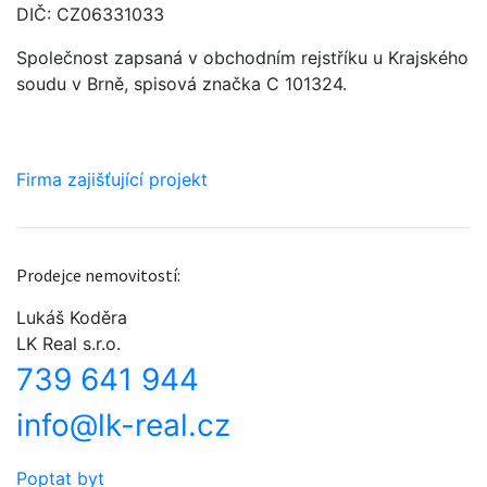
DIČ: CZ06331033
Společnost zapsaná v obchodním rejstříku u Krajského
soudu v Brně, spisová značka C 101324.
Firma zajišťující projekt
Prodejce nemovitostí:
Lukáš Koděra
LK Real s.r.o.
739 641 944
info@lk-real.cz
Poptat byt