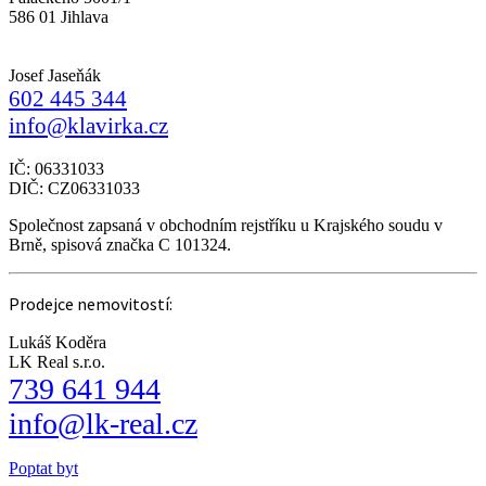
586 01 Jihlava
Josef Jaseňák
602 445 344
info@klavirka.cz
IČ: 06331033
DIČ: CZ06331033
Společnost zapsaná v obchodním rejstříku u Krajského soudu v
Brně, spisová značka C 101324.
Prodejce nemovitostí:
Lukáš Koděra
LK Real s.r.o.
739 641 944
info@lk-real.cz
Poptat byt