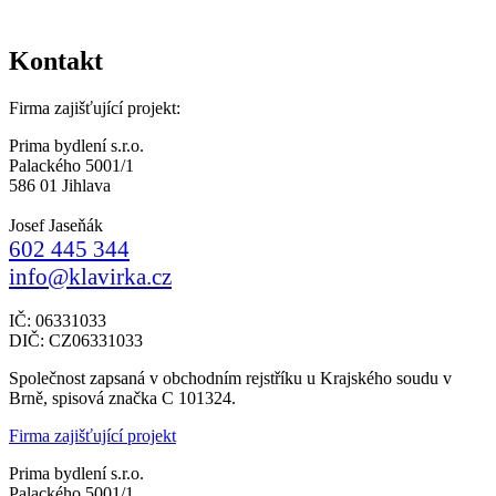
Kontakt
Firma zajišťující projekt:
Prima bydlení s.r.o.
Palackého 5001/1
586 01 Jihlava
Josef Jaseňák
602 445 344
info@klavirka.cz
IČ: 06331033
DIČ: CZ06331033
Společnost zapsaná v obchodním rejstříku u Krajského soudu v
Brně, spisová značka C 101324.
Firma zajišťující projekt
Prima bydlení s.r.o.
Palackého 5001/1