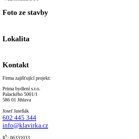
Foto ze stavby
Lokalita
Kontakt
Firma zajišťující projekt:
Prima bydlení s.r.o.
Palackého 5001/1
586 01 Jihlava
Josef Jaseňák
602 445 344
info@klavirka.cz
IČ: 06331033