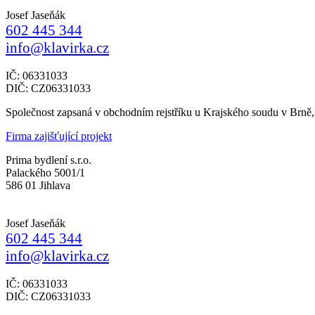
Josef Jaseňák
602 445 344
info@klavirka.cz
IČ: 06331033
DIČ: CZ06331033
Společnost zapsaná v obchodním rejstříku u Krajského soudu v Brně
Firma zajišťující projekt
Prima bydlení s.r.o.
Palackého 5001/1
586 01 Jihlava
Josef Jaseňák
602 445 344
info@klavirka.cz
IČ: 06331033
DIČ: CZ06331033