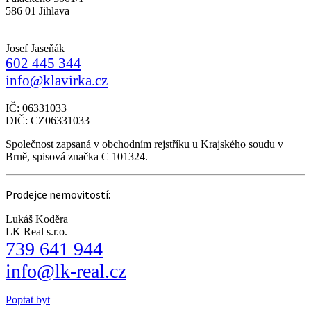
586 01 Jihlava
Josef Jaseňák
602 445 344
info@klavirka.cz
IČ: 06331033
DIČ: CZ06331033
Společnost zapsaná v obchodním rejstříku u Krajského soudu v
Brně, spisová značka C 101324.
Prodejce nemovitostí:
Lukáš Koděra
LK Real s.r.o.
739 641 944
info@lk-real.cz
Poptat byt