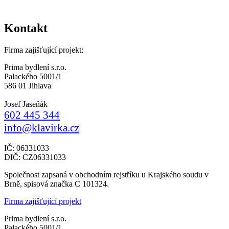
Kontakt
Firma zajišťující projekt:
Prima bydlení s.r.o.
Palackého 5001/1
586 01 Jihlava
Josef Jaseňák
602 445 344
info@klavirka.cz
IČ: 06331033
DIČ: CZ06331033
Společnost zapsaná v obchodním rejstříku u Krajského soudu v
Brně, spisová značka C 101324.
Firma zajišťující projekt
Prima bydlení s.r.o.
Palackého 5001/1