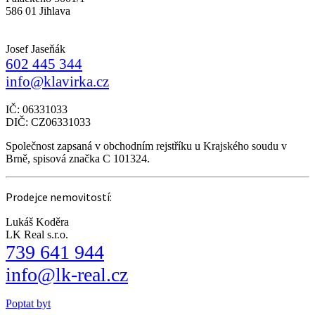
586 01 Jihlava
Josef Jaseňák
602 445 344
info@klavirka.cz
IČ: 06331033
DIČ: CZ06331033
Společnost zapsaná v obchodním rejstříku u Krajského soudu v
Brně, spisová značka C 101324.
Prodejce nemovitostí:
Lukáš Koděra
LK Real s.r.o.
739 641 944
info@lk-real.cz
Poptat byt