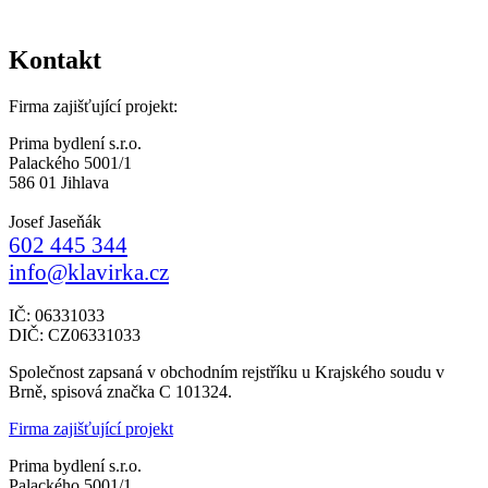
Kontakt
Firma zajišťující projekt:
Prima bydlení s.r.o.
Palackého 5001/1
586 01 Jihlava
Josef Jaseňák
602 445 344
info@klavirka.cz
IČ: 06331033
DIČ: CZ06331033
Společnost zapsaná v obchodním rejstříku u Krajského soudu v
Brně, spisová značka C 101324.
Firma zajišťující projekt
Prima bydlení s.r.o.
Palackého 5001/1