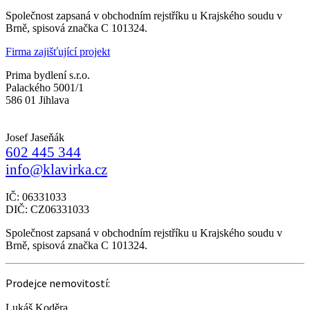
Společnost zapsaná v obchodním rejstříku u Krajského soudu v
Brně, spisová značka C 101324.
Firma zajišťující projekt
Prima bydlení s.r.o.
Palackého 5001/1
586 01 Jihlava
Josef Jaseňák
602 445 344
info@klavirka.cz
IČ: 06331033
DIČ: CZ06331033
Společnost zapsaná v obchodním rejstříku u Krajského soudu v
Brně, spisová značka C 101324.
Prodejce nemovitostí:
Lukáš Koděra