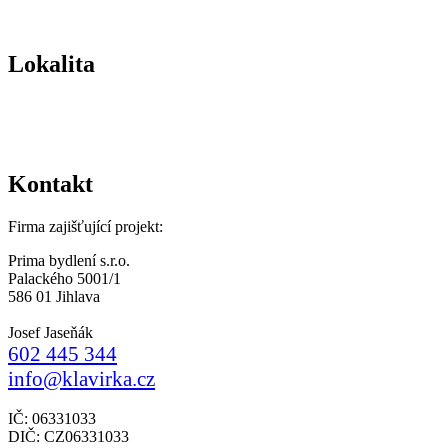
Lokalita
Kontakt
Firma zajišťující projekt:
Prima bydlení s.r.o.
Palackého 5001/1
586 01 Jihlava
Josef Jaseňák
602 445 344
info@klavirka.cz
IČ: 06331033
DIČ: CZ06331033