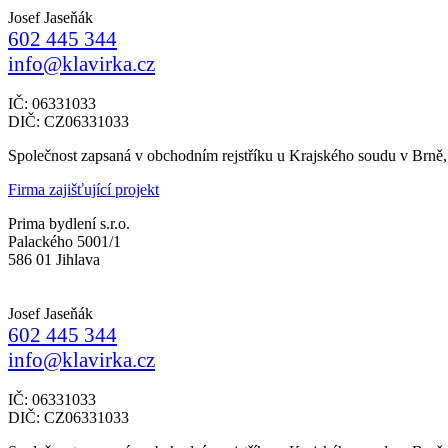
Josef Jaseňák
602 445 344
info@klavirka.cz
IČ: 06331033
DIČ: CZ06331033
Společnost zapsaná v obchodním rejstříku u Krajského soudu v Brně
Firma zajišťující projekt
Prima bydlení s.r.o.
Palackého 5001/1
586 01 Jihlava
Josef Jaseňák
602 445 344
info@klavirka.cz
IČ: 06331033
DIČ: CZ06331033