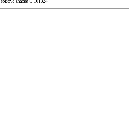
, spisová značka C 101324.