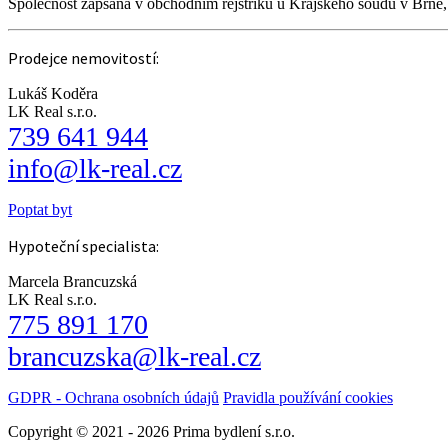
Společnost zapsaná v obchodním rejstříku u Krajského soudu v Brně
Prodejce nemovitostí:
Lukáš Koděra
LK Real s.r.o.
739 641 944
info@lk-real.cz
Poptat byt
Hypoteční specialista:
Marcela Brancuzská
LK Real s.r.o.
775 891 170
brancuzska@lk-real.cz
GDPR - Ochrana osobních údajů
Pravidla používání cookies
Copyright © 2021 - 2026 Prima bydlení s.r.o.