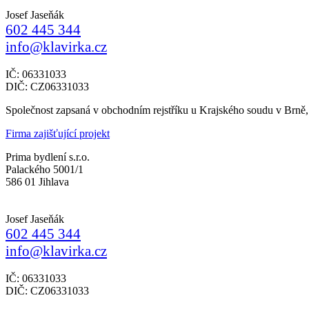
Josef Jaseňák
602 445 344
info@klavirka.cz
IČ: 06331033
DIČ: CZ06331033
Společnost zapsaná v obchodním rejstříku u Krajského soudu v Brně
Firma zajišťující projekt
Prima bydlení s.r.o.
Palackého 5001/1
586 01 Jihlava
Josef Jaseňák
602 445 344
info@klavirka.cz
IČ: 06331033
DIČ: CZ06331033