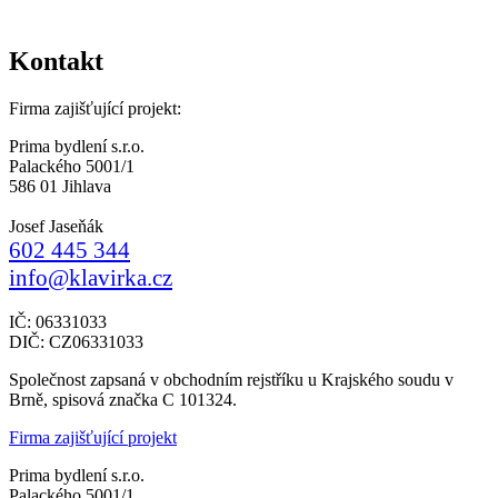
Kontakt
Firma zajišťující projekt:
Prima bydlení s.r.o.
Palackého 5001/1
586 01 Jihlava
Josef Jaseňák
602 445 344
info@klavirka.cz
IČ: 06331033
DIČ: CZ06331033
Společnost zapsaná v obchodním rejstříku u Krajského soudu v
Brně, spisová značka C 101324.
Firma zajišťující projekt
Prima bydlení s.r.o.
Palackého 5001/1