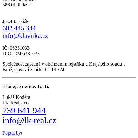
586 01 Jihlava
Josef Jaseňák
602 445 344
info@klavirka.cz
IČ: 06331033
DIČ: CZ06331033
Společnost zapsaná v obchodním rejstříku u Krajského soudu v
Brně, spisová značka C 101324.
Prodejce nemovitostí:
Lukáš Koděra
LK Real s.r.o.
739 641 944
info@lk-real.cz
Poptat byt