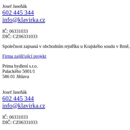
Josef Jaseňák
602 445 344
info@klavirka.cz
IČ: 06331033
DIČ: CZ06331033
Společnost zapsaná v obchodním rejstříku u Krajského soudu v Brně
Firma zajišťující projekt
Prima bydlení s.r.o.
Palackého 5001/1
586 01 Jihlava
Josef Jaseňák
602 445 344
info@klavirka.cz
IČ: 06331033
DIČ: CZ06331033