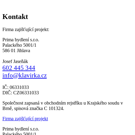
Kontakt
Firma zajišťující projekt:
Prima bydlení s.r.o.
Palackého 5001/1
586 01 Jihlava
Josef Jaseňák
602 445 344
info@klavirka.cz
IČ: 06331033
DIČ: CZ06331033
Společnost zapsaná v obchodním rejstříku u Krajského soudu v
Brně, spisová značka C 101324.
Firma zajišťující projekt
Prima bydlení s.r.o.
Palackého 5001/1