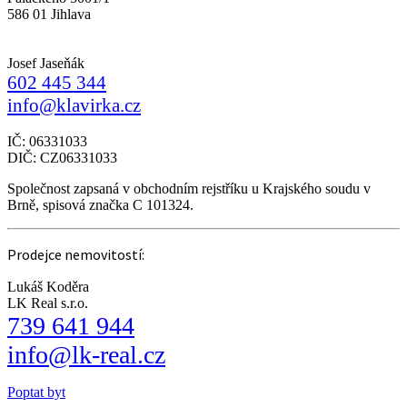
586 01 Jihlava
Josef Jaseňák
602 445 344
info@klavirka.cz
IČ: 06331033
DIČ: CZ06331033
Společnost zapsaná v obchodním rejstříku u Krajského soudu v
Brně, spisová značka C 101324.
Prodejce nemovitostí:
Lukáš Koděra
LK Real s.r.o.
739 641 944
info@lk-real.cz
Poptat byt