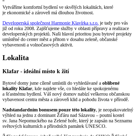
“
Vytváříme komfortní bydlení ve skvělých lokalitách, které
je ekonomické a zároveň má dlouhou životnost.
Developerská společnost Harmonie Klavírka s.r.o.
je tady pro vás
již od roku 2008. Zajišťujeme služby v oblasti přípravy a realizace
developerských projektů. Naši hlavní prioritou jsou bytové projekty
umístěné do center měst a přitom v dosahu zeleně, občanské
vybavenosti a volnočasových aktivit.
Lokalita
Klafar - ideální místo k žití
Bytové domy jsme cíleně umístili do vyhledávané a
oblíbené
lokality Klafar
, kde najdete vše, co hledáte ke spokojenému
a šťastnému bydlení. Váš nový domov nabízí veškerou občanskou
vybavenost centra města a zároveň klid a pohodu života v přírodě.
Nadstandardním bonusem pouze této lokality
, je neopakovatelný
výhled na jednu z dominant Žďáru nad Sázavou – poutní kostel
sv. Jana Nepomuckého na Zelené hoře, který je zapsán na Seznamu
světových kulturních a přírodních památek UNESCO.