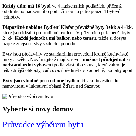
Každý dům má 16 bytů
ve 4 nadzemních podlažích, přičemž
od druhého nadzemního podlaží jsou na patře pouze 4 bytové
jednotky.
Dispozičně nabídne Bydlení Klafar převážně byty 3+kk a 4+kk
,
které jsou ideální pro rodinné bydlení. V přízemích pak menší byty
2+kk.
Každá jednotka má balkon nebo terasu
, takže si dosyta
užijete zdejší čerstvý vzduch i pohodu.
Byty jsou předávány ve standardním provedení kromě kuchyňské
linky a světel. Noví majitelé mají zároveň
možnost přiobjednat si
nadstandardní vybavení
podle vlastního vkusu, které zahrnuje
nákladnější obklady, zařizovací předměty v koupelně, podlahy apod.
Byty jsou vhodné pro rodinné bydlení
či jako investice do
nemovitosti v lukrativní oblasti Žďáru nad Sázavou.
Vyberte si
nový domov
Průvodce výběrem bytu