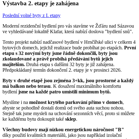
Výstavba 2. etapy je zahájena
Poslední volné byty z I. etapy
Moderní rezidenční bydlení pro vás stavíme ve Žďáru nad Sázavou
ve vyhledávané lokalitě Klafar, která nabízí doslova "bydlení snů".
Tento projekt nabízí nadčasové bydlení v Hrnčířské ulici v celkem 4
bytových domech, jejichž realizace bude probíhat po etapách.
První
etapu s 32 novými byty jsme řádně dokončili, byty jsou
zkolaudované a právě probíhá předávání bytů jejich
majitelům.
Druhá etapa s dalšími 32 byty je již zahájena.
Předpokládaný termín dokončení 2. etapy je v prosinci 2026.
Byty v druhé etapě jsou zejména 3+kk, jsou prostorné a každý
má balkon nebo terasu
. K dosažení maximálního komfortu
bydlení
jsme na každé patro umístili minimum bytů.
Myslíme i na
možnost krytého parkování přímo v domech
,
abyste se pohodlně dostali domů od svého auta suchou nohou.
Stejně tak jsme mysleli na uchování sezonních věcí, proto si můžete
ke každému bytu dokoupit také
sklep
.
Všechny budovy mají nízkou energetickou náročnost "B"
díky použití kvalitních materiálů, jako jsou například izolační