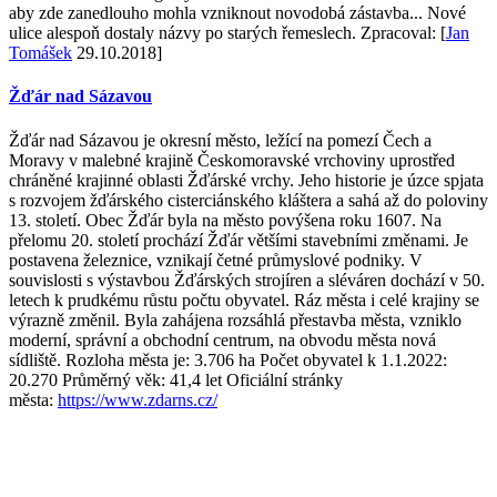
aby zde zanedlouho mohla vzniknout novodobá zástavba... Nové
ulice alespoň dostaly názvy po starých řemeslech. Zpracoval: [
Jan
Tomášek
29.10.2018]
Žďár nad Sázavou
Žďár nad Sázavou je okresní město, ležící na pomezí Čech a
Moravy v malebné krajině Českomoravské vrchoviny uprostřed
chráněné krajinné oblasti Žďárské vrchy. Jeho historie je úzce spjata
s rozvojem žďárského cisterciánského kláštera a sahá až do poloviny
13. století. Obec Žďár byla na město povýšena roku 1607. Na
přelomu 20. století prochází Žďár většími stavebními změnami. Je
postavena železnice, vznikají četné průmyslové podniky. V
souvislosti s výstavbou Žďárských strojíren a sléváren dochází v 50.
letech k prudkému růstu počtu obyvatel. Ráz města i celé krajiny se
výrazně změnil. Byla zahájena rozsáhlá přestavba města, vzniklo
moderní, správní a obchodní centrum, na obvodu města nová
sídliště. Rozloha města je: 3.706 ha Počet obyvatel k 1.1.2022:
20.270 Průměrný věk: 41,4 let Oficiální stránky
města:
https://www.zdarns.cz/