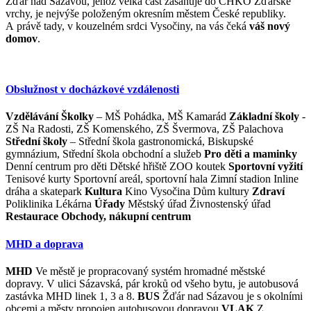
Žďár nad Sázavou, jehož velká část zasahuje do CHKO Žďárské
vrchy, je nejvýše položeným okresním městem České republiky.
A právě tady, v kouzelném srdci Vysočiny, na vás čeká
váš nový
domov
.
Obslužnost v docházkové vzdálenosti
Vzdělávání
Školky
– MŠ Pohádka, MŠ Kamarád
Základní školy
-
ZŠ Na Radosti, ZŠ Komenského, ZŠ Švermova, ZŠ Palachova
Střední školy
– Střední škola gastronomická, Biskupské
gymnázium, Střední škola obchodní a služeb
Pro děti a maminky
Denní centrum pro děti Dětské hřiště ZOO koutek
Sportovní vyžití
Tenisové kurty Sportovní areál, sportovní hala Zimní stadion Inline
dráha a skatepark
Kultura
Kino Vysočina Dům kultury
Zdraví
Poliklinika Lékárna
Úřady
Městský úřad Živnostenský úřad
Restaurace
Obchody, nákupní centrum
MHD a doprava
MHD
Ve městě je propracovaný systém hromadné městské
dopravy. V ulici Sázavská, pár kroků od všeho bytu, je autobusová
zastávka MHD linek 1, 3 a 8.
BUS
Žďár nad Sázavou je s okolními
obcemi a městy propojen autobusovou dopravou
VLAK
Z