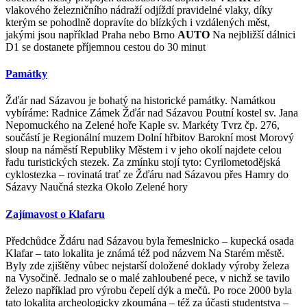
vlakového železničního nádraží odjíždí pravidelné vlaky, díky
kterým se pohodlně dopravíte do blízkých i vzdálených měst,
jakými jsou například Praha nebo Brno
AUTO
Na nejbližší dálnici
D1 se dostanete příjemnou cestou do 30 minut
Památky
Žďár nad Sázavou je bohatý na historické památky. Namátkou
vybíráme: Radnice Zámek Žďár nad Sázavou Poutní kostel sv. Jana
Nepomuckého na Zelené hoře Kaple sv. Markéty Tvrz čp. 276,
součástí je Regionální muzem Dolní hřbitov Barokní most Morový
sloup na náměstí Republiky Městem i v jeho okolí najdete celou
řadu turistických stezek. Za zmínku stojí tyto: Cyrilometodějská
cyklostezka – rovinatá trať ze Žďáru nad Sázavou přes Hamry do
Sázavy Naučná stezka Okolo Zelené hory
Zajímavost o Klafaru
Předchůdce Ždáru nad Sázavou byla řemeslnicko – kupecká osada
Klafar – tato lokalita je známá též pod názvem Na Starém městě.
Byly zde zjištěny vůbec nejstarší doložené doklady výroby železa
na Vysočině. Jednalo se o malé zahloubené pece, v nichž se tavilo
železo například pro výrobu čepelí dýk a mečů. Po roce 2000 byla
tato lokalita archeologicky zkoumána – též za účasti studentstva –