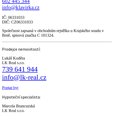
602 445 344
info@klavirka.cz
IČ: 06331033
DIČ: CZ06331033
Společnost zapsaná v obchodním rejstříku u Krajského soudu v
Brně, spisová značka C 101324.
Prodejce nemovitostí:
Lukáš Koděra
LK Real s.r.o.
739 641 944
info@lk-real.cz
Poptat byt
Hypoteční specialista:
Marcela Brancuzská
LK Real s.r.o.