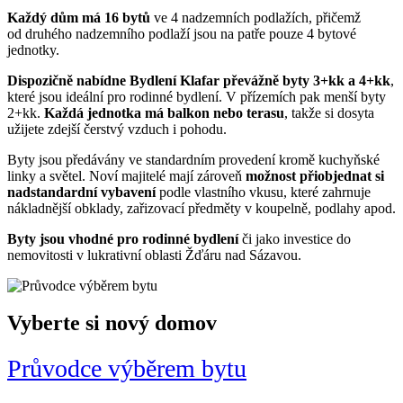
Každý dům má 16 bytů
ve 4 nadzemních podlažích, přičemž
od druhého nadzemního podlaží jsou na patře pouze 4 bytové
jednotky.
Dispozičně nabídne Bydlení Klafar převážně byty 3+kk a 4+kk
,
které jsou ideální pro rodinné bydlení. V přízemích pak menší byty
2+kk.
Každá jednotka má balkon nebo terasu
, takže si dosyta
užijete zdejší čerstvý vzduch i pohodu.
Byty jsou předávány ve standardním provedení kromě kuchyňské
linky a světel. Noví majitelé mají zároveň
možnost přiobjednat si
nadstandardní vybavení
podle vlastního vkusu, které zahrnuje
nákladnější obklady, zařizovací předměty v koupelně, podlahy apod.
Byty jsou vhodné pro rodinné bydlení
či jako investice do
nemovitosti v lukrativní oblasti Žďáru nad Sázavou.
Vyberte si
nový domov
Průvodce výběrem bytu