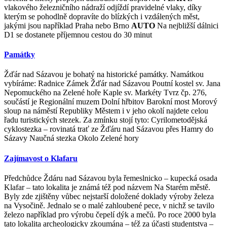
vlakového železničního nádraží odjíždí pravidelné vlaky, díky
kterým se pohodlně dopravíte do blízkých i vzdálených měst,
jakými jsou například Praha nebo Brno
AUTO
Na nejbližší dálnici
D1 se dostanete příjemnou cestou do 30 minut
Památky
Žďár nad Sázavou je bohatý na historické památky. Namátkou
vybíráme: Radnice Zámek Žďár nad Sázavou Poutní kostel sv. Jana
Nepomuckého na Zelené hoře Kaple sv. Markéty Tvrz čp. 276,
součástí je Regionální muzem Dolní hřbitov Barokní most Morový
sloup na náměstí Republiky Městem i v jeho okolí najdete celou
řadu turistických stezek. Za zmínku stojí tyto: Cyrilometodějská
cyklostezka – rovinatá trať ze Žďáru nad Sázavou přes Hamry do
Sázavy Naučná stezka Okolo Zelené hory
Zajímavost o Klafaru
Předchůdce Ždáru nad Sázavou byla řemeslnicko – kupecká osada
Klafar – tato lokalita je známá též pod názvem Na Starém městě.
Byly zde zjištěny vůbec nejstarší doložené doklady výroby železa
na Vysočině. Jednalo se o malé zahloubené pece, v nichž se tavilo
železo například pro výrobu čepelí dýk a mečů. Po roce 2000 byla
tato lokalita archeologicky zkoumána – též za účasti studentstva –