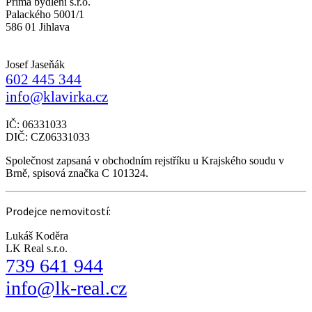
Prima bydlení s.r.o.
Palackého 5001/1
586 01 Jihlava
Josef Jaseňák
602 445 344
info@klavirka.cz
IČ: 06331033
DIČ: CZ06331033
Společnost zapsaná v obchodním rejstříku u Krajského soudu v
Brně, spisová značka C 101324.
Prodejce nemovitostí:
Lukáš Koděra
LK Real s.r.o.
739 641 944
info@lk-real.cz