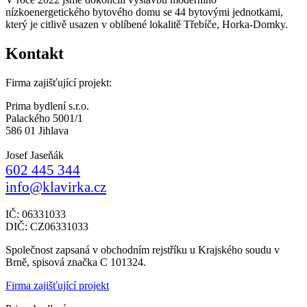
nízkoenergetického bytového domu se 44 bytovými jednotkami,
který je citlivě usazen v oblíbené lokalitě Třebíče, Horka-Domky.
Kontakt
Firma zajišťující projekt:
Prima bydlení s.r.o.
Palackého 5001/1
586 01 Jihlava
Josef Jaseňák
602 445 344
info@klavirka.cz
IČ: 06331033
DIČ: CZ06331033
Společnost zapsaná v obchodním rejstříku u Krajského soudu v
Brně, spisová značka C 101324.
Firma zajišťující projekt