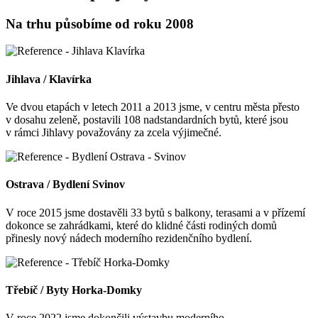
Na trhu působíme od roku 2008
Jihlava / Klavírka
Ve dvou etapách v letech 2011 a 2013 jsme, v centru města přesto
v dosahu zeleně, postavili 108 nadstandardních bytů, které jsou
v rámci Jihlavy považovány za zcela výjimečné.
Ostrava / Bydlení Svinov
V roce 2015 jsme dostavěli 33 bytů s balkony, terasami a v přízemí
dokonce se zahrádkami, které do klidné části rodiných domů
přinesly nový nádech moderního rezidenčního bydlení.
Třebíč / Byty Horka-Domky
V roce 2022 jsme dokončili výstavbu moderního