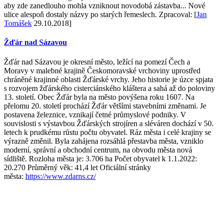
aby zde zanedlouho mohla vzniknout novodobá zástavba... Nové
ulice alespoň dostaly názvy po starých řemeslech. Zpracoval: [
Jan
Tomášek
29.10.2018]
Žďár nad Sázavou
Žďár nad Sázavou je okresní město, ležící na pomezí Čech a
Moravy v malebné krajině Českomoravské vrchoviny uprostřed
chráněné krajinné oblasti Žďárské vrchy. Jeho historie je úzce spjata
s rozvojem žďárského cisterciánského kláštera a sahá až do poloviny
13. století. Obec Žďár byla na město povýšena roku 1607. Na
přelomu 20. století prochází Žďár většími stavebními změnami. Je
postavena železnice, vznikají četné průmyslové podniky. V
souvislosti s výstavbou Žďárských strojíren a sléváren dochází v 50.
letech k prudkému růstu počtu obyvatel. Ráz města i celé krajiny se
výrazně změnil. Byla zahájena rozsáhlá přestavba města, vzniklo
moderní, správní a obchodní centrum, na obvodu města nová
sídliště. Rozloha města je: 3.706 ha Počet obyvatel k 1.1.2022:
20.270 Průměrný věk: 41,4 let Oficiální stránky
města:
https://www.zdarns.cz/