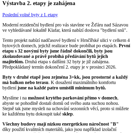
Výstavba 2. etapy je zahájena
Poslední volné byty z I. etapy
Moderní rezidenční bydlení pro vás stavíme ve Žďáru nad Sázavou
ve vyhledávané lokalitě Klafar, která nabízí doslova "bydlení snů".
Tento projekt nabízí nadčasové bydlení v Hrnčířské ulici v celkem 4
bytových domech, jejichž realizace bude probíhat po etapách.
První
etapu s 32 novými byty jsme řádně dokončili, byty jsou
zkolaudované a právě probíhá předávání bytů jejich
majitelům.
Druhá etapa s dalšími 32 byty je již zahájena.
Předpokládaný termín dokončení 2. etapy je v prosinci 2026.
Byty v druhé etapě jsou zejména 3+kk, jsou prostorné a každý
má balkon nebo terasu
. K dosažení maximálního komfortu
bydlení
jsme na každé patro umístili minimum bytů.
Myslíme i na
možnost krytého parkování přímo v domech
,
abyste se pohodlně dostali domů od svého auta suchou nohou.
Stejně tak jsme mysleli na uchování sezonních věcí, proto si můžete
ke každému bytu dokoupit také
sklep
.
Všechny budovy mají nízkou energetickou náročnost "B"
díky použití kvalitních materiálů, jako jsou například izolační