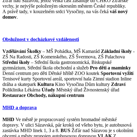
Žďár nad Sázavou, jehož velká část zasahuje do CHKO Žďárské
vrchy, je nejvýše položeným okresním městem České republiky.
A právě tady, v kouzelném srdci Vysočiny, na vás čeká
váš nový
domov
.
Obslužnost v docházkové vzdálenosti
Vzdělávání
Školky
– MŠ Pohádka, MŠ Kamarád
Základní školy
-
ZŠ Na Radosti, ZŠ Komenského, ZŠ Švermova, ZŠ Palachova
Střední školy
– Střední škola gastronomická, Biskupské
gymnázium, Střední škola obchodní a služeb
Pro děti a maminky
Denní centrum pro děti Dětské hřiště ZOO koutek
Sportovní vyžití
Tenisové kurty Sportovní areál, sportovní hala Zimní stadion Inline
dráha a skatepark
Kultura
Kino Vysočina Dům kultury
Zdraví
Poliklinika Lékárna
Úřady
Městský úřad Živnostenský úřad
Restaurace
Obchody, nákupní centrum
MHD a doprava
MHD
Ve městě je propracovaný systém hromadné městské
dopravy. V ulici Sázavská, pár kroků od všeho bytu, je autobusová
zastávka MHD linek 1, 3 a 8.
BUS
Žďár nad Sázavou je s okolními
obcemi a městy propojen autobusovou dopravou
VLAK
Z