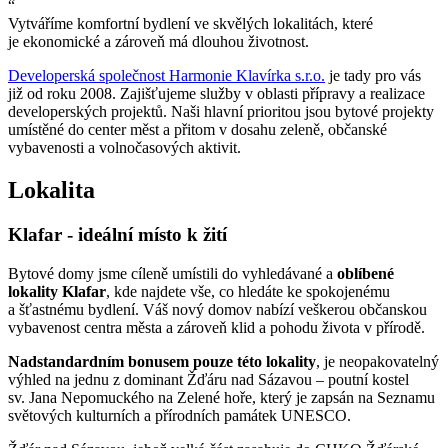
“
Vytváříme komfortní bydlení ve skvělých lokalitách, které
je ekonomické a zároveň má dlouhou životnost.
Developerská společnost Harmonie Klavírka s.r.o.
je tady pro vás
již od roku 2008. Zajišťujeme služby v oblasti přípravy a realizace
developerských projektů. Naši hlavní prioritou jsou bytové projekty
umístěné do center měst a přitom v dosahu zeleně, občanské
vybavenosti a volnočasových aktivit.
Lokalita
Klafar - ideální místo k žití
Bytové domy jsme cíleně umístili do vyhledávané a
oblíbené
lokality Klafar
, kde najdete vše, co hledáte ke spokojenému
a šťastnému bydlení. Váš nový domov nabízí veškerou občanskou
vybavenost centra města a zároveň klid a pohodu života v přírodě.
Nadstandardním bonusem pouze této lokality
, je neopakovatelný
výhled na jednu z dominant Žďáru nad Sázavou – poutní kostel
sv. Jana Nepomuckého na Zelené hoře, který je zapsán na Seznamu
světových kulturních a přírodních památek UNESCO.