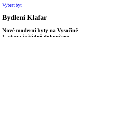
Vybrat byt
Bydlení Klafar
Nové moderní byty na Vysočině
1. etapa je řádně dokončena
V prvních bytech už se bydlí
Výstavba 2. etapy je zahájena
Poslední volné byty z I. etapy
Moderní rezidenční bydlení pro vás stavíme ve Žďáru nad Sázavou ve 
Tento projekt nabízí nadčasové bydlení v Hrnčířské ulici v celkem 4 
zkolaudované a právě probíhá předávání bytů jejich majitelům.
D
Byty v druhé etapě jsou zejména 3+kk, jsou prostorné a každý 
Myslíme i na
možnost krytého parkování přímo v domech
, abyste
bytu dokoupit také
sklep
.
Všechny budovy mají nízkou energetickou náročnost "B"
díky po
také
podlahové topení v celém domě
.