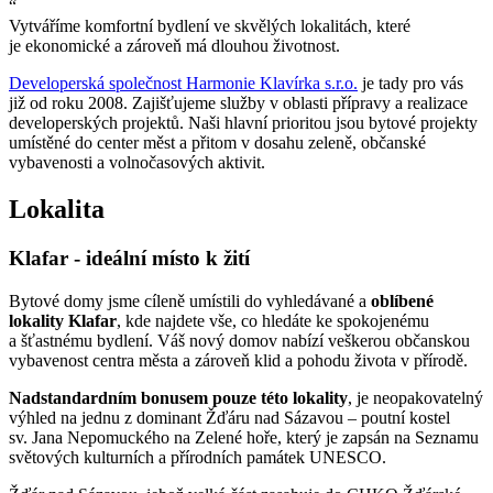
“
Vytváříme komfortní bydlení ve skvělých lokalitách, které
je ekonomické a zároveň má dlouhou životnost.
Developerská společnost Harmonie Klavírka s.r.o.
je tady pro vás
již od roku 2008. Zajišťujeme služby v oblasti přípravy a realizace
developerských projektů. Naši hlavní prioritou jsou bytové projekty
umístěné do center měst a přitom v dosahu zeleně, občanské
vybavenosti a volnočasových aktivit.
Lokalita
Klafar - ideální místo k žití
Bytové domy jsme cíleně umístili do vyhledávané a
oblíbené
lokality Klafar
, kde najdete vše, co hledáte ke spokojenému
a šťastnému bydlení. Váš nový domov nabízí veškerou občanskou
vybavenost centra města a zároveň klid a pohodu života v přírodě.
Nadstandardním bonusem pouze této lokality
, je neopakovatelný
výhled na jednu z dominant Žďáru nad Sázavou – poutní kostel
sv. Jana Nepomuckého na Zelené hoře, který je zapsán na Seznamu
světových kulturních a přírodních památek UNESCO.