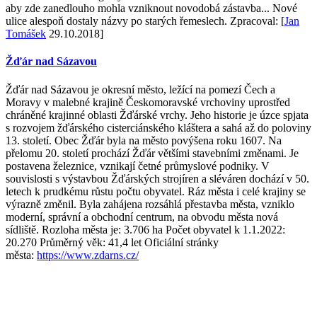
aby zde zanedlouho mohla vzniknout novodobá zástavba... Nové
ulice alespoň dostaly názvy po starých řemeslech. Zpracoval: [
Jan
Tomášek
29.10.2018]
Žďár nad Sázavou
Žďár nad Sázavou je okresní město, ležící na pomezí Čech a
Moravy v malebné krajině Českomoravské vrchoviny uprostřed
chráněné krajinné oblasti Žďárské vrchy. Jeho historie je úzce spjata
s rozvojem žďárského cisterciánského kláštera a sahá až do poloviny
13. století. Obec Žďár byla na město povýšena roku 1607. Na
přelomu 20. století prochází Žďár většími stavebními změnami. Je
postavena železnice, vznikají četné průmyslové podniky. V
souvislosti s výstavbou Žďárských strojíren a sléváren dochází v 50.
letech k prudkému růstu počtu obyvatel. Ráz města i celé krajiny se
výrazně změnil. Byla zahájena rozsáhlá přestavba města, vzniklo
moderní, správní a obchodní centrum, na obvodu města nová
sídliště. Rozloha města je: 3.706 ha Počet obyvatel k 1.1.2022:
20.270 Průměrný věk: 41,4 let Oficiální stránky
města:
https://www.zdarns.cz/