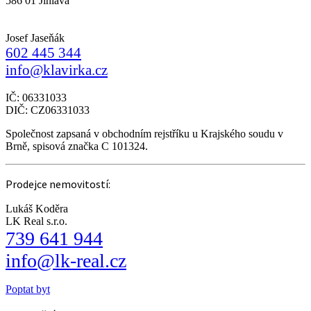
586 01 Jihlava
Josef Jaseňák
602 445 344
info@klavirka.cz
IČ: 06331033
DIČ: CZ06331033
Společnost zapsaná v obchodním rejstříku u Krajského soudu v
Brně, spisová značka C 101324.
Prodejce nemovitostí:
Lukáš Koděra
LK Real s.r.o.
739 641 944
info@lk-real.cz
Poptat byt