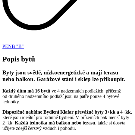
PENB "B"
Popis bytů
Byty jsou světlé, nízkoenergetické a mají terasu
nebo balkon. Garážové stání i sklep lze přikoupit.
Každý dům má 16 bytů
ve 4 nadzemních podlažích, přičemž
od druhého nadzemního podlaží jsou na patře pouze 4 bytové
jednotky.
Dispozičně nabídne Bydlení Klafar převážně byty 3+kk a 4+kk
,
které jsou ideální pro rodinné bydlení. V přízemích pak menší byty
2+kk.
Každá jednotka má balkon nebo terasu
, takže si dosyta
užijete zdejší čerstvý vzduch i pohodu.