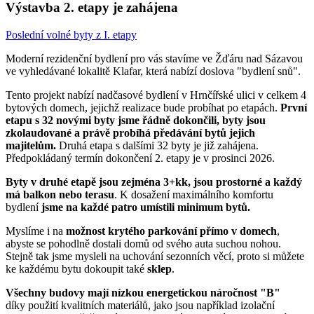
Výstavba 2. etapy je zahájena
Poslední volné byty z I. etapy
Moderní rezidenční bydlení pro vás stavíme ve Žďáru nad Sázavou
ve vyhledávané lokalitě Klafar, která nabízí doslova "bydlení snů".
Tento projekt nabízí nadčasové bydlení v Hrnčířské ulici v celkem 4
bytových domech, jejichž realizace bude probíhat po etapách.
První
etapu s 32 novými byty jsme řádně dokončili, byty jsou
zkolaudované a právě probíhá předávání bytů jejich
majitelům.
Druhá etapa s dalšími 32 byty je již zahájena.
Předpokládaný termín dokončení 2. etapy je v prosinci 2026.
Byty v druhé etapě jsou zejména 3+kk, jsou prostorné a každý
má balkon nebo terasu
. K dosažení maximálního komfortu
bydlení
jsme na každé patro umístili minimum bytů.
Myslíme i na
možnost krytého parkování přímo v domech
,
abyste se pohodlně dostali domů od svého auta suchou nohou.
Stejně tak jsme mysleli na uchování sezonních věcí, proto si můžete
ke každému bytu dokoupit také
sklep
.
Všechny budovy mají nízkou energetickou náročnost "B"
díky použití kvalitních materiálů, jako jsou například izolační