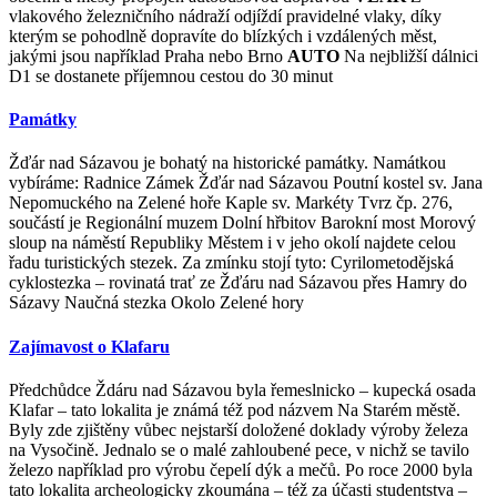
vlakového železničního nádraží odjíždí pravidelné vlaky, díky
kterým se pohodlně dopravíte do blízkých i vzdálených měst,
jakými jsou například Praha nebo Brno
AUTO
Na nejbližší dálnici
D1 se dostanete příjemnou cestou do 30 minut
Památky
Žďár nad Sázavou je bohatý na historické památky. Namátkou
vybíráme: Radnice Zámek Žďár nad Sázavou Poutní kostel sv. Jana
Nepomuckého na Zelené hoře Kaple sv. Markéty Tvrz čp. 276,
součástí je Regionální muzem Dolní hřbitov Barokní most Morový
sloup na náměstí Republiky Městem i v jeho okolí najdete celou
řadu turistických stezek. Za zmínku stojí tyto: Cyrilometodějská
cyklostezka – rovinatá trať ze Žďáru nad Sázavou přes Hamry do
Sázavy Naučná stezka Okolo Zelené hory
Zajímavost o Klafaru
Předchůdce Ždáru nad Sázavou byla řemeslnicko – kupecká osada
Klafar – tato lokalita je známá též pod názvem Na Starém městě.
Byly zde zjištěny vůbec nejstarší doložené doklady výroby železa
na Vysočině. Jednalo se o malé zahloubené pece, v nichž se tavilo
železo například pro výrobu čepelí dýk a mečů. Po roce 2000 byla
tato lokalita archeologicky zkoumána – též za účasti studentstva –