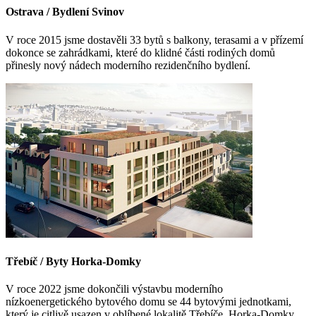
Ostrava / Bydlení Svinov
V roce 2015 jsme dostavěli 33 bytů s balkony, terasami a v přízemí
dokonce se zahrádkami, které do klidné části rodiných domů
přinesly nový nádech moderního rezidenčního bydlení.
Třebíč / Byty Horka-Domky
V roce 2022 jsme dokončili výstavbu moderního
nízkoenergetického bytového domu se 44 bytovými jednotkami,
který je citlivě usazen v oblíbené lokalitě Třebíče, Horka-Domky.