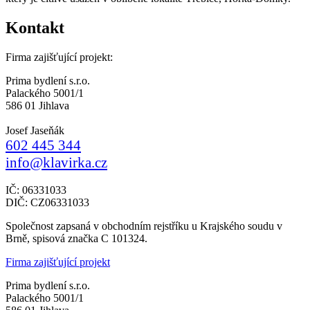
Kontakt
Firma zajišťující projekt:
Prima bydlení s.r.o.
Palackého 5001/1
586 01 Jihlava
Josef Jaseňák
602 445 344
info@klavirka.cz
IČ: 06331033
DIČ: CZ06331033
Společnost zapsaná v obchodním rejstříku u Krajského soudu v
Brně, spisová značka C 101324.
Firma zajišťující projekt
Prima bydlení s.r.o.
Palackého 5001/1