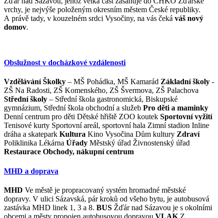
Žďár nad Sázavou, jehož velká část zasahuje do CHKO Žďárské
vrchy, je nejvýše položeným okresním městem České republiky.
A právě tady, v kouzelném srdci Vysočiny, na vás čeká
váš nový
domov
.
Obslužnost v docházkové vzdálenosti
Vzdělávání
Školky
– MŠ Pohádka, MŠ Kamarád
Základní školy
-
ZŠ Na Radosti, ZŠ Komenského, ZŠ Švermova, ZŠ Palachova
Střední školy
– Střední škola gastronomická, Biskupské
gymnázium, Střední škola obchodní a služeb
Pro děti a maminky
Denní centrum pro děti Dětské hřiště ZOO koutek
Sportovní vyžití
Tenisové kurty Sportovní areál, sportovní hala Zimní stadion Inline
dráha a skatepark
Kultura
Kino Vysočina Dům kultury
Zdraví
Poliklinika Lékárna
Úřady
Městský úřad Živnostenský úřad
Restaurace
Obchody, nákupní centrum
MHD a doprava
MHD
Ve městě je propracovaný systém hromadné městské
dopravy. V ulici Sázavská, pár kroků od všeho bytu, je autobusová
zastávka MHD linek 1, 3 a 8.
BUS
Žďár nad Sázavou je s okolními
obcemi a městy propojen autobusovou dopravou
VLAK
Z