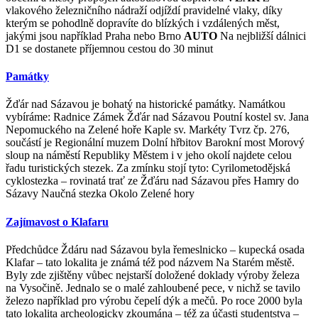
vlakového železničního nádraží odjíždí pravidelné vlaky, díky
kterým se pohodlně dopravíte do blízkých i vzdálených měst,
jakými jsou například Praha nebo Brno
AUTO
Na nejbližší dálnici
D1 se dostanete příjemnou cestou do 30 minut
Památky
Žďár nad Sázavou je bohatý na historické památky. Namátkou
vybíráme: Radnice Zámek Žďár nad Sázavou Poutní kostel sv. Jana
Nepomuckého na Zelené hoře Kaple sv. Markéty Tvrz čp. 276,
součástí je Regionální muzem Dolní hřbitov Barokní most Morový
sloup na náměstí Republiky Městem i v jeho okolí najdete celou
řadu turistických stezek. Za zmínku stojí tyto: Cyrilometodějská
cyklostezka – rovinatá trať ze Žďáru nad Sázavou přes Hamry do
Sázavy Naučná stezka Okolo Zelené hory
Zajímavost o Klafaru
Předchůdce Ždáru nad Sázavou byla řemeslnicko – kupecká osada
Klafar – tato lokalita je známá též pod názvem Na Starém městě.
Byly zde zjištěny vůbec nejstarší doložené doklady výroby železa
na Vysočině. Jednalo se o malé zahloubené pece, v nichž se tavilo
železo například pro výrobu čepelí dýk a mečů. Po roce 2000 byla
tato lokalita archeologicky zkoumána – též za účasti studentstva –