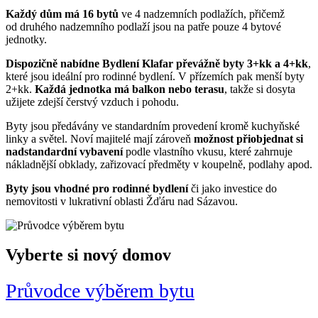
Každý dům má 16 bytů
ve 4 nadzemních podlažích, přičemž
od druhého nadzemního podlaží jsou na patře pouze 4 bytové
jednotky.
Dispozičně nabídne Bydlení Klafar převážně byty 3+kk a 4+kk
,
které jsou ideální pro rodinné bydlení. V přízemích pak menší byty
2+kk.
Každá jednotka má balkon nebo terasu
, takže si dosyta
užijete zdejší čerstvý vzduch i pohodu.
Byty jsou předávány ve standardním provedení kromě kuchyňské
linky a světel. Noví majitelé mají zároveň
možnost přiobjednat si
nadstandardní vybavení
podle vlastního vkusu, které zahrnuje
nákladnější obklady, zařizovací předměty v koupelně, podlahy apod.
Byty jsou vhodné pro rodinné bydlení
či jako investice do
nemovitosti v lukrativní oblasti Žďáru nad Sázavou.
Vyberte si
nový domov
Průvodce výběrem bytu