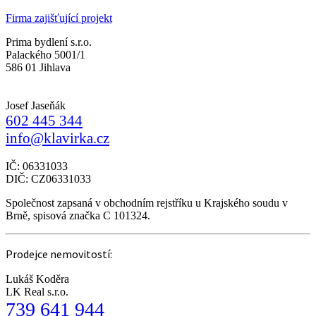
Firma zajišťující projekt
Prima bydlení s.r.o.
Palackého 5001/1
586 01 Jihlava
Josef Jaseňák
602 445 344
info@klavirka.cz
IČ: 06331033
DIČ: CZ06331033
Společnost zapsaná v obchodním rejstříku u Krajského soudu v
Brně, spisová značka C 101324.
Prodejce nemovitostí:
Lukáš Koděra
LK Real s.r.o.
739 641 944