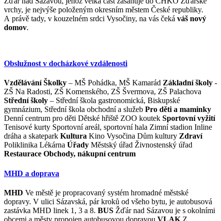
Žďár nad Sázavou, jehož velká část zasahuje do CHKO Žďárské
vrchy, je nejvýše položeným okresním městem České republiky.
A právě tady, v kouzelném srdci Vysočiny, na vás čeká
váš nový
domov
.
Obslužnost v docházkové vzdálenosti
Vzdělávání
Školky
– MŠ Pohádka, MŠ Kamarád
Základní školy
-
ZŠ Na Radosti, ZŠ Komenského, ZŠ Švermova, ZŠ Palachova
Střední školy
– Střední škola gastronomická, Biskupské
gymnázium, Střední škola obchodní a služeb
Pro děti a maminky
Denní centrum pro děti Dětské hřiště ZOO koutek
Sportovní vyžití
Tenisové kurty Sportovní areál, sportovní hala Zimní stadion Inline
dráha a skatepark
Kultura
Kino Vysočina Dům kultury
Zdraví
Poliklinika Lékárna
Úřady
Městský úřad Živnostenský úřad
Restaurace
Obchody, nákupní centrum
MHD a doprava
MHD
Ve městě je propracovaný systém hromadné městské
dopravy. V ulici Sázavská, pár kroků od všeho bytu, je autobusová
zastávka MHD linek 1, 3 a 8.
BUS
Žďár nad Sázavou je s okolními
obcemi a městy propojen autobusovou dopravou
VLAK
Z