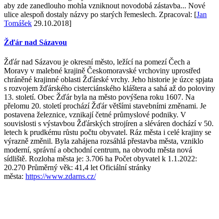
aby zde zanedlouho mohla vzniknout novodobá zástavba... Nové
ulice alespoň dostaly názvy po starých řemeslech. Zpracoval: [
Jan
Tomášek
29.10.2018]
Žďár nad Sázavou
Žďár nad Sázavou je okresní město, ležící na pomezí Čech a
Moravy v malebné krajině Českomoravské vrchoviny uprostřed
chráněné krajinné oblasti Žďárské vrchy. Jeho historie je úzce spjata
s rozvojem žďárského cisterciánského kláštera a sahá až do poloviny
13. století. Obec Žďár byla na město povýšena roku 1607. Na
přelomu 20. století prochází Žďár většími stavebními změnami. Je
postavena železnice, vznikají četné průmyslové podniky. V
souvislosti s výstavbou Žďárských strojíren a sléváren dochází v 50.
letech k prudkému růstu počtu obyvatel. Ráz města i celé krajiny se
výrazně změnil. Byla zahájena rozsáhlá přestavba města, vzniklo
moderní, správní a obchodní centrum, na obvodu města nová
sídliště. Rozloha města je: 3.706 ha Počet obyvatel k 1.1.2022:
20.270 Průměrný věk: 41,4 let Oficiální stránky
města:
https://www.zdarns.cz/