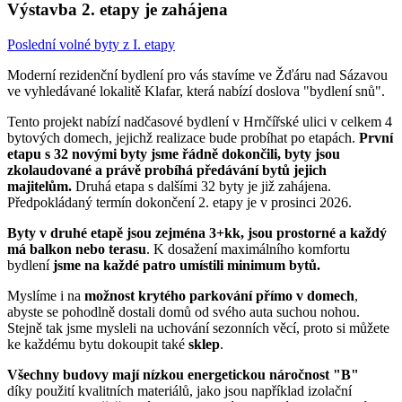
Výstavba 2. etapy je zahájena
Poslední volné byty z I. etapy
Moderní rezidenční bydlení pro vás stavíme ve Žďáru nad Sázavou
ve vyhledávané lokalitě Klafar, která nabízí doslova "bydlení snů".
Tento projekt nabízí nadčasové bydlení v Hrnčířské ulici v celkem 4
bytových domech, jejichž realizace bude probíhat po etapách.
První
etapu s 32 novými byty jsme řádně dokončili, byty jsou
zkolaudované a právě probíhá předávání bytů jejich
majitelům.
Druhá etapa s dalšími 32 byty je již zahájena.
Předpokládaný termín dokončení 2. etapy je v prosinci 2026.
Byty v druhé etapě jsou zejména 3+kk, jsou prostorné a každý
má balkon nebo terasu
. K dosažení maximálního komfortu
bydlení
jsme na každé patro umístili minimum bytů.
Myslíme i na
možnost krytého parkování přímo v domech
,
abyste se pohodlně dostali domů od svého auta suchou nohou.
Stejně tak jsme mysleli na uchování sezonních věcí, proto si můžete
ke každému bytu dokoupit také
sklep
.
Všechny budovy mají nízkou energetickou náročnost "B"
díky použití kvalitních materiálů, jako jsou například izolační