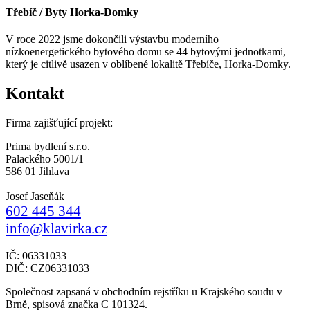
Třebíč / Byty Horka-Domky
V roce 2022 jsme dokončili výstavbu moderního
nízkoenergetického bytového domu se 44 bytovými jednotkami,
který je citlivě usazen v oblíbené lokalitě Třebíče, Horka-Domky.
Kontakt
Firma zajišťující projekt:
Prima bydlení s.r.o.
Palackého 5001/1
586 01 Jihlava
Josef Jaseňák
602 445 344
info@klavirka.cz
IČ: 06331033
DIČ: CZ06331033
Společnost zapsaná v obchodním rejstříku u Krajského soudu v
Brně, spisová značka C 101324.