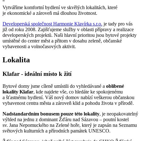
“
Vytváříme komfortní bydlení ve skvělých lokalitách, které
je ekonomické a zároveň má dlouhou životnost.
Developerská společnost Harmonie Klavírka s.r.o.
je tady pro vás
již od roku 2008. Zajišťujeme služby v oblasti přípravy a realizace
developerských projektů. Naši hlavní prioritou jsou bytové projekty
umístěné do center měst a přitom v dosahu zeleně, občanské
vybavenosti a volnočasových aktivit.
Lokalita
Klafar - ideální místo k žití
Bytové domy jsme cíleně umístili do vyhledávané a
oblíbené
lokality Klafar
, kde najdete vše, co hledáte ke spokojenému
a šťastnému bydlení. Váš nový domov nabízí veškerou občanskou
vybavenost centra města a zároveň klid a pohodu života v přírodě.
Nadstandardním bonusem pouze této lokality
, je neopakovatelný
výhled na jednu z dominant Žďáru nad Sázavou – poutní kostel
sv. Jana Nepomuckého na Zelené hoře, který je zapsán na Seznamu
světových kulturních a přírodních památek UNESCO.