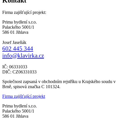
Kontakt
Firma zajišťující projekt:
Prima bydlení s.r.o.
Palackého 5001/1
586 01 Jihlava
Josef Jaseňák
602 445 344
info@klavirka.cz
IČ: 06331033
DIČ: CZ06331033
Společnost zapsaná v obchodním rejstříku u Krajského soudu v
Brně, spisová značka C 101324.
Firma zajišťující projekt
Prima bydlení s.r.o.
Palackého 5001/1
586 01 Jihlava