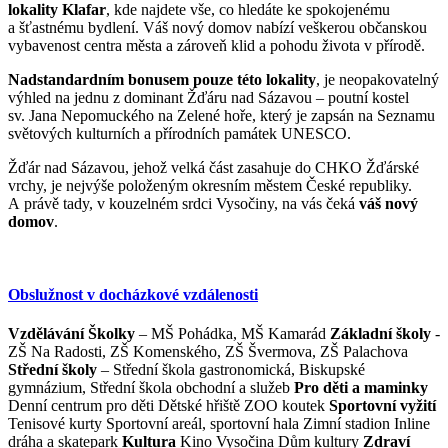
lokality Klafar
, kde najdete vše, co hledáte ke spokojenému
a šťastnému bydlení. Váš nový domov nabízí veškerou občanskou
vybavenost centra města a zároveň klid a pohodu života v přírodě.
Nadstandardním bonusem pouze této lokality
, je neopakovatelný
výhled na jednu z dominant Žďáru nad Sázavou – poutní kostel
sv. Jana Nepomuckého na Zelené hoře, který je zapsán na Seznamu
světových kulturních a přírodních památek UNESCO.
Žďár nad Sázavou, jehož velká část zasahuje do CHKO Žďárské
vrchy, je nejvýše položeným okresním městem České republiky.
A právě tady, v kouzelném srdci Vysočiny, na vás čeká
váš nový
domov
.
Obslužnost v docházkové vzdálenosti
Vzdělávání
Školky
– MŠ Pohádka, MŠ Kamarád
Základní školy
-
ZŠ Na Radosti, ZŠ Komenského, ZŠ Švermova, ZŠ Palachova
Střední školy
– Střední škola gastronomická, Biskupské
gymnázium, Střední škola obchodní a služeb
Pro děti a maminky
Denní centrum pro děti Dětské hřiště ZOO koutek
Sportovní vyžití
Tenisové kurty Sportovní areál, sportovní hala Zimní stadion Inline
dráha a skatepark
Kultura
Kino Vysočina Dům kultury
Zdraví