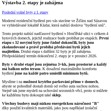
Výstavba 2. etapy je zahájena
Poslední volné byty z I. etapy
Moderní rezidenční bydlení pro vás stavíme ve Žďáru nad Sázavou
ve vyhledávané lokalitě Klafar, která nabízí doslova "bydlení snů".
Tento projekt nabízí nadčasové bydlení v Hrnčířské ulici v celkem 4
bytových domech, jejichž realizace bude probíhat po etapách.
První
etapu s 32 novými byty jsme řádně dokončili, byty jsou
zkolaudované a právě probíhá předávání bytů jejich
majitelům.
Druhá etapa s dalšími 32 byty je již zahájena.
Předpokládaný termín dokončení 2. etapy je v prosinci 2026.
Byty v druhé etapě jsou zejména 3+kk, jsou prostorné a každý
má balkon nebo terasu
. K dosažení maximálního komfortu
bydlení
jsme na každé patro umístili minimum bytů.
Myslíme i na
možnost krytého parkování přímo v domech
,
abyste se pohodlně dostali domů od svého auta suchou nohou.
Stejně tak jsme mysleli na uchování sezonních věcí, proto si můžete
ke každému bytu dokoupit také
sklep
.
Všechny budovy mají nízkou energetickou náročnost "B"
díky použití kvalitních materiálů, jako jsou například izolační