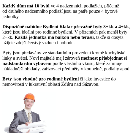
Každý dům má 16 bytů
ve 4 nadzemních podlažích, přičemž
od druhého nadzemního podlaží jsou na patře pouze 4 bytové
jednotky.
Dispozičně nabídne Bydlení Klafar převážně byty 3+kk a 4+kk
,
které jsou ideální pro rodinné bydlení. V přízemích pak menší byty
2+kk.
Každá jednotka má balkon nebo terasu
, takže si dosyta
užijete zdejší čerstvý vzduch i pohodu.
Byty jsou předávány ve standardním provedení kromě kuchyňské
linky a světel. Noví majitelé mají zároveň
možnost přiobjednat si
nadstandardní vybavení
podle vlastního vkusu, které zahrnuje
nákladnější obklady, zařizovací předměty v koupelně, podlahy apod.
Byty jsou vhodné pro rodinné bydlení
či jako investice do
nemovitosti v lukrativní oblasti Žďáru nad Sázavou.