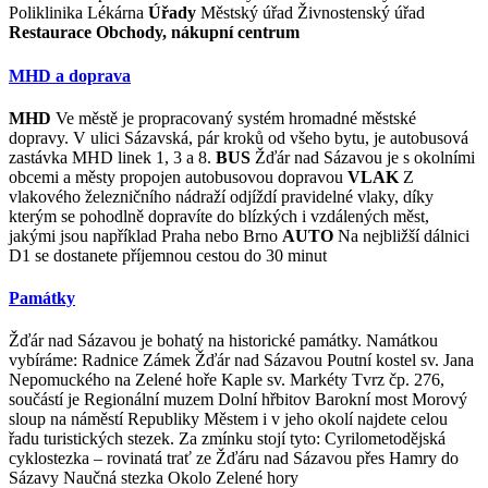
Poliklinika Lékárna
Úřady
Městský úřad Živnostenský úřad
Restaurace
Obchody, nákupní centrum
MHD a doprava
MHD
Ve městě je propracovaný systém hromadné městské
dopravy. V ulici Sázavská, pár kroků od všeho bytu, je autobusová
zastávka MHD linek 1, 3 a 8.
BUS
Žďár nad Sázavou je s okolními
obcemi a městy propojen autobusovou dopravou
VLAK
Z
vlakového železničního nádraží odjíždí pravidelné vlaky, díky
kterým se pohodlně dopravíte do blízkých i vzdálených měst,
jakými jsou například Praha nebo Brno
AUTO
Na nejbližší dálnici
D1 se dostanete příjemnou cestou do 30 minut
Památky
Žďár nad Sázavou je bohatý na historické památky. Namátkou
vybíráme: Radnice Zámek Žďár nad Sázavou Poutní kostel sv. Jana
Nepomuckého na Zelené hoře Kaple sv. Markéty Tvrz čp. 276,
součástí je Regionální muzem Dolní hřbitov Barokní most Morový
sloup na náměstí Republiky Městem i v jeho okolí najdete celou
řadu turistických stezek. Za zmínku stojí tyto: Cyrilometodějská
cyklostezka – rovinatá trať ze Žďáru nad Sázavou přes Hamry do
Sázavy Naučná stezka Okolo Zelené hory