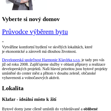
Vyberte si
nový domov
Průvodce výběrem bytu
“
Vytváříme komfortní bydlení ve skvělých lokalitách, které
je ekonomické a zároveň má dlouhou životnost.
Developerská společnost Harmonie Klavírka s.r.o.
je tady pro vás
již od roku 2008. Zajišťujeme služby v oblasti přípravy a realizace
developerských projektů. Naši hlavní prioritou jsou bytové projekty
umístěné do center měst a přitom v dosahu zeleně, občanské
vybavenosti a volnočasových aktivit.
Lokalita
Klafar - ideální místo k žití
Bytové domy jsme cíleně umístili do vyhledávané a
oblíbené