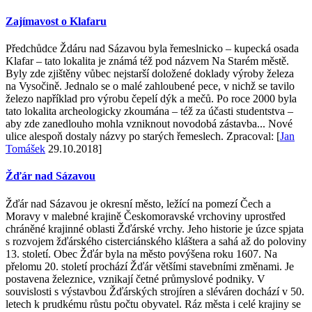
Zajímavost o Klafaru
Předchůdce Ždáru nad Sázavou byla řemeslnicko – kupecká osada
Klafar – tato lokalita je známá též pod názvem Na Starém městě.
Byly zde zjištěny vůbec nejstarší doložené doklady výroby železa
na Vysočině. Jednalo se o malé zahloubené pece, v nichž se tavilo
železo například pro výrobu čepelí dýk a mečů. Po roce 2000 byla
tato lokalita archeologicky zkoumána – též za účasti studentstva –
aby zde zanedlouho mohla vzniknout novodobá zástavba... Nové
ulice alespoň dostaly názvy po starých řemeslech. Zpracoval: [
Jan
Tomášek
29.10.2018]
Žďár nad Sázavou
Žďár nad Sázavou je okresní město, ležící na pomezí Čech a
Moravy v malebné krajině Českomoravské vrchoviny uprostřed
chráněné krajinné oblasti Žďárské vrchy. Jeho historie je úzce spjata
s rozvojem žďárského cisterciánského kláštera a sahá až do poloviny
13. století. Obec Žďár byla na město povýšena roku 1607. Na
přelomu 20. století prochází Žďár většími stavebními změnami. Je
postavena železnice, vznikají četné průmyslové podniky. V
souvislosti s výstavbou Žďárských strojíren a sléváren dochází v 50.
letech k prudkému růstu počtu obyvatel. Ráz města i celé krajiny se