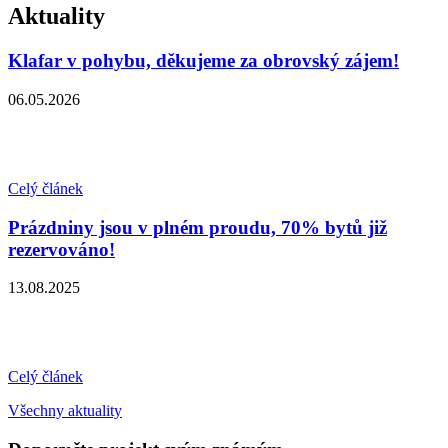
Aktuality
Klafar v pohybu, děkujeme za obrovský zájem!
06.05.2026
Celý článek
Prázdniny jsou v plném proudu, 70% bytů již
rezervováno!
13.08.2025
Celý článek
Všechny aktuality