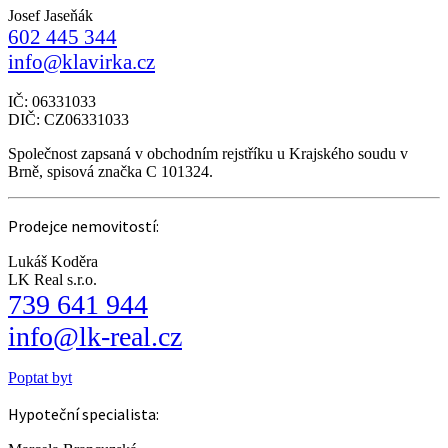
Josef Jaseňák
602 445 344
info@klavirka.cz
IČ: 06331033
DIČ: CZ06331033
Společnost zapsaná v obchodním rejstříku u Krajského soudu v
Brně, spisová značka C 101324.
Prodejce nemovitostí:
Lukáš Koděra
LK Real s.r.o.
739 641 944
info@lk-real.cz
Poptat byt
Hypoteční specialista: